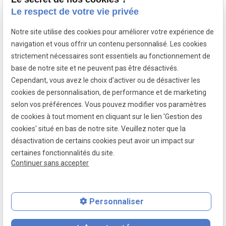
Du lundi au samedi :
Le respect de votre vie privée
10h – 12h / 13h30 – 18h30
Notre site utilise des cookies pour améliorer votre expérience de
Suivez-nous
navigation et vous offrir un contenu personnalisé. Les cookies
strictement nécessaires sont essentiels au fonctionnement de
base de notre site et ne peuvent pas être désactivés.
Cependant, vous avez le choix d'activer ou de désactiver les
cookies de personnalisation, de performance et de marketing
Mentions légales
selon vos préférences. Vous pouvez modifier vos paramètres
de cookies à tout moment en cliquant sur le lien 'Gestion des
Politique de confidentialité
cookies' situé en bas de notre site. Veuillez noter que la
Gestion des cookies
désactivation de certains cookies peut avoir un impact sur
certaines fonctionnalités du site.
Plan du site
Continuer sans accepter
Siret :
51783354700030
Personnaliser
place
contact_page
phone