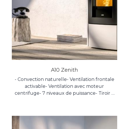
A10 Zenith
- Convection naturelle- Ventilation frontale
activable- Ventilation avec moteur
centrifuge- 7 niveaux de puissance- Tiroir à
cendres confortable- Échangeurs de chaleur
en fonte- Chambre de combustion en
vermiculite à haut rendement- Verre
céramique 5mm- Produit hermétique-
Canalisation simple- 100% fabriqué en Italie-