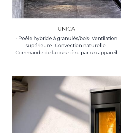
UNICA
- Poêle hybride à granulés/bois- Ventilation
supérieure- Convection naturelle-
Commande de la cuisinière par un appareil
portatif avec fonction de thermostat
d’ambiance- Contrôlable avec le kit Wi-Fi-
Nettoyage automatique du brasero (mode
pellets)- Moteur à engrenages sans balais-
Poêle hermétique- Option de gaine simple
Ø60- Passage automatique du mode a
granulés au mode bois- Contrôle
automatique de la combustion- Gestion de
l’air primaire, secondaire et tertiaire- Brasero
autonettoyant- Elemento logiciel Dessins
techniques de l'appareil