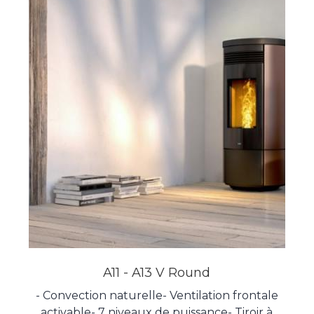
Contrôle automatique de la combustion
(NCS)- Brasier autonettoyant- Logiciel
Elemento- Système de nettoyage de vitres-
Motoréducteur sans balais (NBT)-
Télécommande radio avec fonction
thermostat Dessins techniques de l'appareil
A11 - A13 V Round
- Convection naturelle- Ventilation frontale
activable- 7 niveaux de puissance- Tiroir à