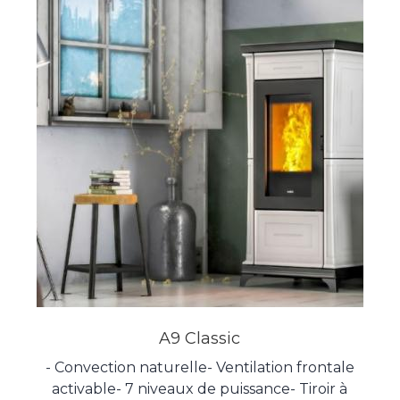
Contrôle automatique de la combustion
(NCS)- Brasier autonettoyant- Logiciel
Elemento- Système de nettoyage de vitres-
Motoréducteur sans balais (NBT)-
Télécommande radio avec fonction
thermostat Dessins techniques de l'appareil
A9 Classic
- Convection naturelle- Ventilation frontale
activable- 7 niveaux de puissance- Tiroir à