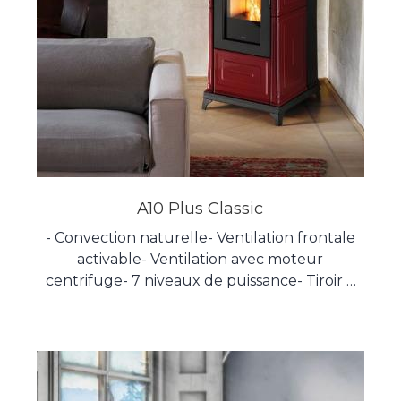
A10 Plus Classic
- Convection naturelle- Ventilation frontale
activable- Ventilation avec moteur
centrifuge- 7 niveaux de puissance- Tiroir à
cendres confortable- Échangeurs de chaleur
en fonte- Chambre de combustion en
vermiculite à haut rendement- Verre
céramique 5mm- Produit hermétique-
Canalisation simple- 100% fabriqué en Italie-