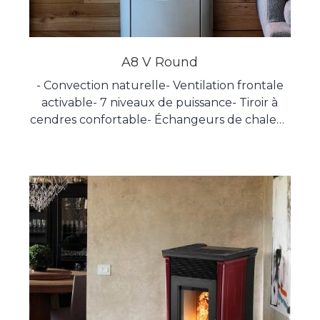
A8 V Round
- Convection naturelle- Ventilation frontale
activable- 7 niveaux de puissance- Tiroir à
cendres confortable- Échangeurs de chaleur
en fonte- Chambre de combustion en
vermiculite à haut rendement- Verre
céramique 5mm- Produit hermétique- 100%
fabriqué en Italie - Brasier autonettoyant-
Système de nettoyage de vitres-
Télécommande radio avec fonction
thermostat Dessins techniques de l'appareil