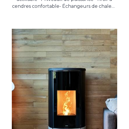
cendres confortable- Échangeurs de chaleur
en fonte- Chambre de combustion en
vermiculite à haut rendement- Verre
céramique 5mm- Produit hermétique-
Canalisation double- 100% fabriqué en Italie-
Contrôle automatique de la combustion
(NCS)- Brasier autonettoyant- Logiciel
Elemento- Système de nettoyage de vitres-
Motoréducteur sans balais (NBT)-
Télécommande radio avec fonction
thermostat Dessins techniques de l'appareil