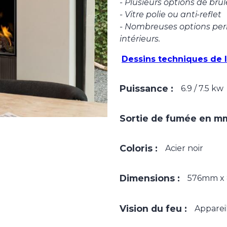
- Plusieurs options de brû
- Vitre polie ou anti-reflet
- Nombreuses options per
intérieurs.
Dessins techniques de l
Puissance :
6.9 / 7.5 kw
Sortie de fumée en mm
Coloris :
Acier noir
Dimensions :
576mm x
Vision du feu :
Apparei