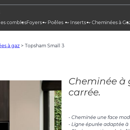
t
 des combles
Foyers
Poêles
Inserts
Cheminées à Ga
es à gaz
>
Topsham Small 3
Cheminée à 
carrée.
- Cheminée une face mod
- Ligne épurée adaptée à t