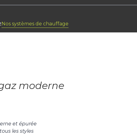
z
Nos systèmes de chauffage
gaz moderne
erne et épurée
ous les styles