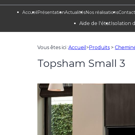
Panneau de gestion des cookies
Accueil
Présentation
Actualités
Nos réalisations
Contac
Aide de l'état
Isolation
Vous êtes ici :
Accueil
>
Produits
>
Cheminé
Topsham Small 3