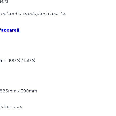
leurs
mettant de s’adapter à tous les
'appareil
 :
100 Ø / 130 Ø
 883mm x 390mm
ls frontaux