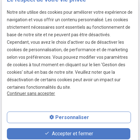
10h – 12h / 13h30 – 18h30
Notre site utilise des cookies pour améliorer votre expérience de
Suivez-nous
navigation et vous offrir un contenu personnalisé. Les cookies
strictement nécessaires sont essentiels au fonctionnement de
base de notre site et ne peuvent pas être désactivés.
Cependant, vous avez le choix d'activer ou de désactiver les
cookies de personnalisation, de performance et de marketing
Mentions légales
selon vos préférences. Vous pouvez modifier vos paramètres
de cookies à tout moment en cliquant sur le lien 'Gestion des
Politique de confidentialité
cookies' situé en bas de notre site. Veuillez noter que la
Gestion des cookies
désactivation de certains cookies peut avoir un impact sur
certaines fonctionnalités du site.
Plan du site
Continuer sans accepter
Siret :
51783354700030
Personnaliser
place
contact_page
phone
Accepter et fermer
Plan d'accès
Contact
01 88 24 37 21